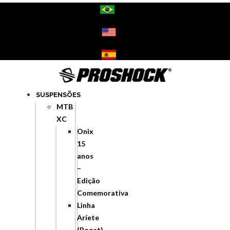
Ir
para
o
conteúdo
SUSPENSÕES
MTB
XC
Onix
15
anos
–
Edição
Comemorativa
Linha
Aríete
(Boost)