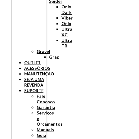
Spider
Onix
Dark
Viber
Onix
Ultra
XC
Ultra
TR
Gravel
Grap
OUTLET
ACESSÓRIOS
MANUTENÇÃO
SEJA UMA
REVENDA
SUPORTE
Fale
Conosco
Garantia
Serviços
e
Orçamentos
Manuais
Guia