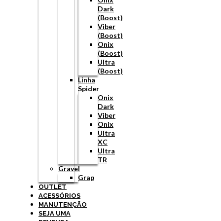
Dark
(Boost)
Viber
(Boost)
Onix
(Boost)
Ultra
(Boost)
Linha
Spider
Onix
Dark
Viber
Onix
Ultra
XC
Ultra
TR
Gravel
Grap
OUTLET
ACESSÓRIOS
MANUTENÇÃO
SEJA UMA