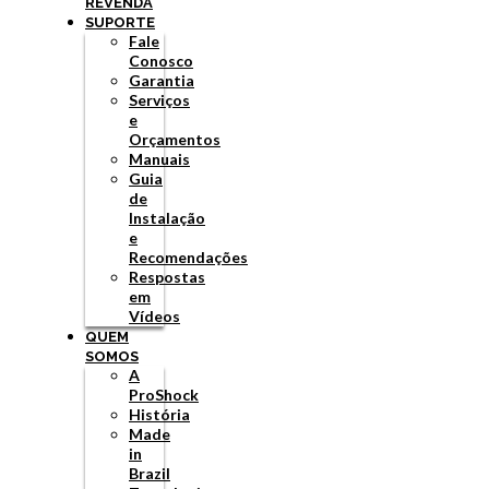
REVENDA
SUPORTE
Fale
Conosco
Garantia
Serviços
e
Orçamentos
Manuais
Guia
de
Instalação
e
Recomendações
Respostas
em
Vídeos
QUEM
SOMOS
A
ProShock
História
Made
in
Brazil