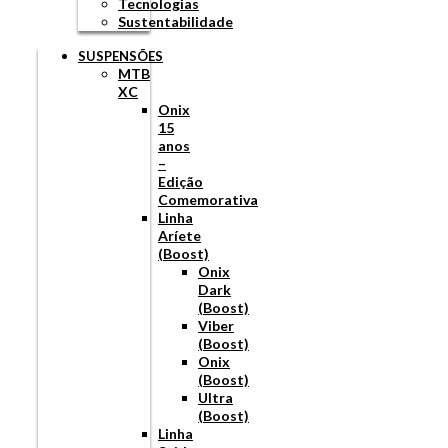
Tecnologias
Sustentabilidade
SUSPENSÕES
MTB
XC
Onix
15
anos
–
Edição
Comemorativa
Linha
Aríete
(Boost)
Onix
Dark
(Boost)
Viber
(Boost)
Onix
(Boost)
Ultra
(Boost)
Linha