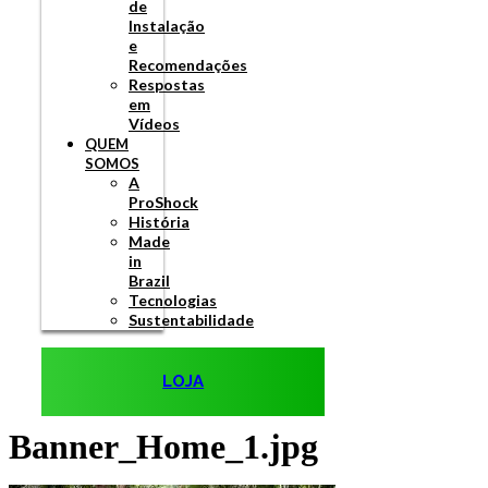
de
Instalação
e
Recomendações
Respostas
em
Vídeos
QUEM
SOMOS
A
ProShock
História
Made
in
Brazil
Tecnologias
Sustentabilidade
LOJA
Banner_Home_1.jpg