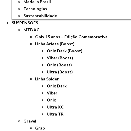
Made in Brazil
Tecnologias
Sustentabilidade
SUSPENSÕES
MTB XC
Onix 15 anos – Edição Comemorativa
Linha Aríete (Boost)
Onix Dark (Boost)
Viber (Boost)
Onix (Boost)
Ultra (Boost)
Linha Spider
Onix Dark
Viber
Onix
Ultra XC
Ultra TR
Gravel
Grap