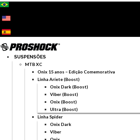
Ir
para
o
conteúdo
SUSPENSÕES
MTB XC
Onix 15 anos – Edição Comemorativa
Linha Aríete (Boost)
Onix Dark (Boost)
Viber (Boost)
Onix (Boost)
Ultra (Boost)
Linha Spider
Onix Dark
Viber
Onix