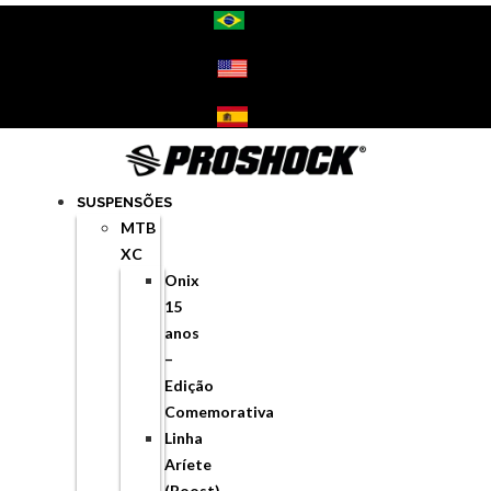
Ir
para
o
conteúdo
SUSPENSÕES
MTB
XC
Onix
15
anos
–
Edição
Comemorativa
Linha
Aríete
(Boost)