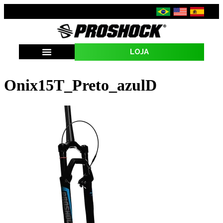
LOJA
SEJA UMA REVENDA
Onix15T_Preto_azulD