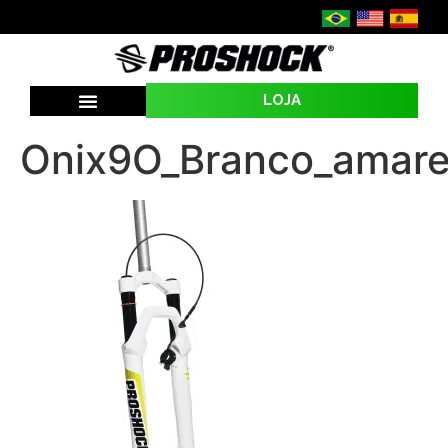
LOJA
SEJA UMA REVENDA
Onix9O_Branco_amare