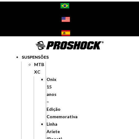
Ir
para
o
conteúdo
SUSPENSÕES
MTB
XC
Onix
15
anos
–
Edição
Comemorativa
Linha
Aríete
(Boost)