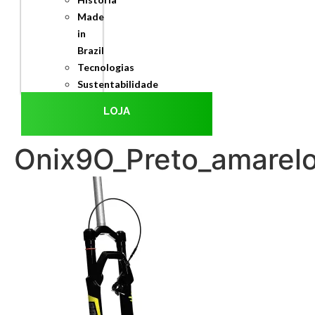
Made
in
Brazil
Tecnologias
Sustentabilidade
LOJA
Onix9O_Preto_amarel