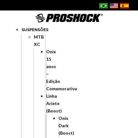
SUSPENSÕES
MTB
XC
Onix
15
anos
–
Edição
Comemorativa
Linha
Aríete
(Boost)
Onix
Dark
(Boost)