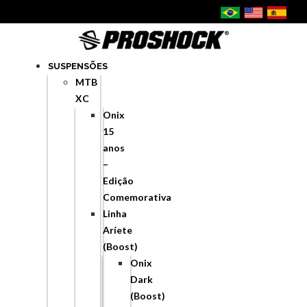
SUSPENSÕES
MTB
XC
Onix
15
anos
–
Edição
Comemorativa
Linha
Aríete
(Boost)
Onix
Dark
(Boost)