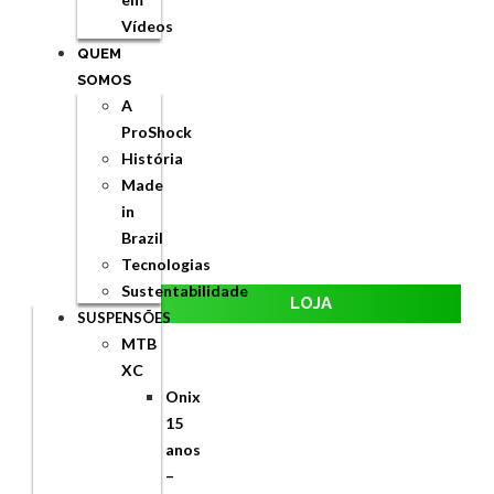
Vídeos
QUEM
SOMOS
A
ProShock
História
Made
in
Brazil
Tecnologias
Sustentabilidade
LOJA
SUSPENSÕES
MTB
XC
Onix
15
anos
–