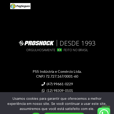
DESDE 1993
ORGULHOSAMENTE
FEITO NO BRASIL
PSS Indústria e Comércio Ltda.
CNPJ 72.727.167/0001-60
(47) 99661-0229
(12) 98309-0101
proshock@proshock.com.br
Usamos cookies para garantir que oferecemos a melhor
experiência em nosso site. Se você continuar a usar este site,
assumiremos que você está satisfeito com ele.
Imagens meramente ilustrativas