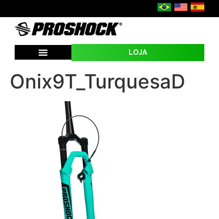
LOJA
SEJA UMA REVENDA
Onix9T_TurquesaD