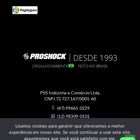
DESDE 1993
ORGULHOSAMENTE
FEITO NO BRASIL
PSS Indústria e Comércio Ltda.
CNPJ 72.727.167/0001-60
(47) 99661-0229
(12) 98309-0101
proshock@proshock.com.br
Usamos cookies para garantir que oferecemos a melhor
experiência em nosso site. Se você continuar a usar este site,
assumiremos que você está satisfeito com ele.