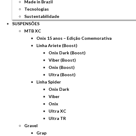
Made in Brazil
Tecnologias
Sustentabilidade
SUSPENSÕES
MTB XC
Onix 15 anos – Edição Comemorativa
Linha Aríete (Boost)
Onix Dark (Boost)
Viber (Boost)
Onix (Boost)
Ultra (Boost)
Linha Spider
Onix Dark
Viber
Onix
Ultra XC
Ultra TR
Gravel
Grap