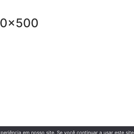
00x500
riência em nosso site. Se você continuar a usar este site