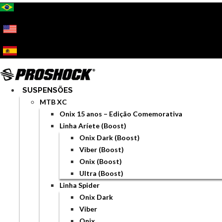
Ir
para
o
conteúdo
SUSPENSÕES
MTB XC
Onix 15 anos – Edição Comemorativa
Linha Aríete (Boost)
Onix Dark (Boost)
Viber (Boost)
Onix (Boost)
Ultra (Boost)
Linha Spider
Onix Dark
Viber
Onix