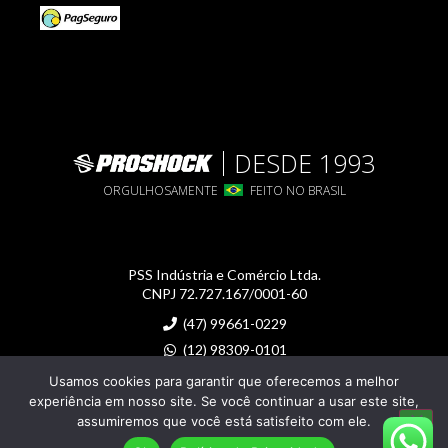
DESDE 1993
ORGULHOSAMENTE
FEITO NO BRASIL
PSS Indústria e Comércio Ltda.
CNPJ 72.727.167/0001-60
(47) 99661-0229
(12) 98309-0101
proshock@proshock.com.br
Usamos cookies para garantir que oferecemos a melhor
experiência em nosso site. Se você continuar a usar este site,
assumiremos que você está satisfeito com ele.
Imagens meramente ilustrativas