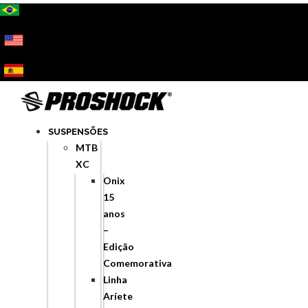
Ir
para
o
conteúdo
SUSPENSÕES
MTB
XC
Onix
15
anos
–
Edição
Comemorativa
Linha
Aríete