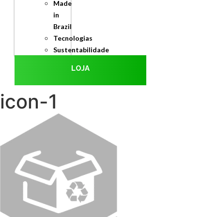
Made
in
Brazil
Tecnologias
Sustentabilidade
LOJA
icon-1