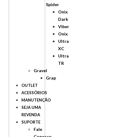
Spider
Onix
Dark
Viber
Onix
Ultra
XC
Ultra
TR
Gravel
Grap
OUTLET
ACESSÓRIOS
MANUTENÇÃO
SEJA UMA
REVENDA
SUPORTE
Fale
Conosco