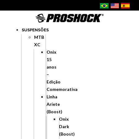
SUSPENSÕES
MTB
XC
Onix
15
anos
–
Edição
Comemorativa
Linha
Aríete
(Boost)
Onix
Dark
(Boost)