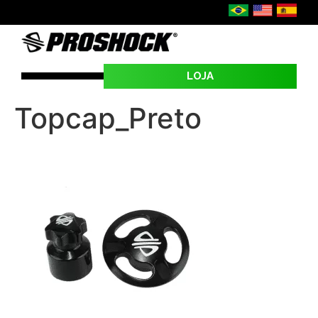
LOJA
SEJA UMA REVENDA
Topcap_Preto