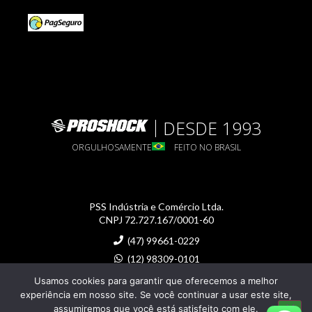
DESDE 1993
ORGULHOSAMENTE
FEITO NO BRASIL
PSS Indústria e Comércio Ltda.
CNPJ 72.727.167/0001-60
(47) 99661-0229
(12) 98309-0101
proshock@proshock.com.br
Usamos cookies para garantir que oferecemos a melhor
experiência em nosso site. Se você continuar a usar este site,
assumiremos que você está satisfeito com ele.