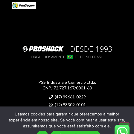
DESDE 1993
ORGULHOSAMENTE
FEITO NO BRASIL
PSS Indústria e Comércio Ltda.
CNPJ 72.727.167/0001-60
(47) 99661-0229
(12) 98309-0101
proshock@proshock.com.br
Usamos cookies para garantir que oferecemos a melhor
experiência em nosso site. Se você continuar a usar este site,
assumiremos que você está satisfeito com ele.
Imagens meramente ilustrativas