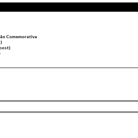
ição Comemorativa
t)
oost)
)
)