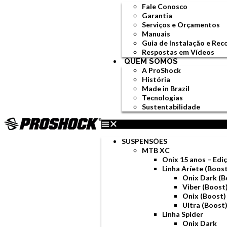
Fale Conosco
Garantia
Serviços e Orçamentos
Manuais
Guia de Instalação e Re
Respostas em Vídeos
QUEM SOMOS
A ProShock
História
Made in Brazil
Tecnologias
Sustentabilidade
SUSPENSÕES
MTB XC
Onix 15 anos – Ed
Linha Aríete (Boos
Onix Dark (B
Viber (Boost
Onix (Boost)
Ultra (Boost
Linha Spider
Onix Dark