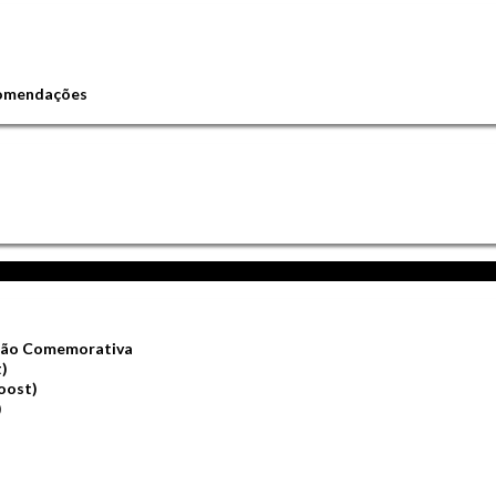
comendações
ição Comemorativa
t)
oost)
)
)