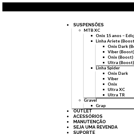
SUSPENSÕES
MTB XC
Onix 15 anos – Ed
Linha Aríete (Boos
Onix Dark (B
Viber (Boost
Onix (Boost)
Ultra (Boost
Linha Spider
Onix Dark
Viber
Onix
Ultra XC
Ultra TR
Gravel
Grap
OUTLET
ACESSÓRIOS
MANUTENÇÃO
SEJA UMA REVENDA
SUPORTE