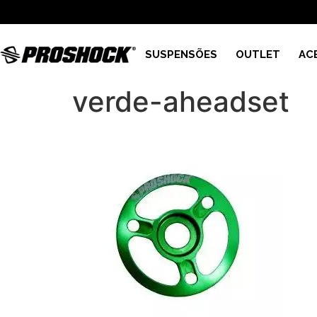
SUSPENSÕES
OUTLET
AC
verde-aheadset