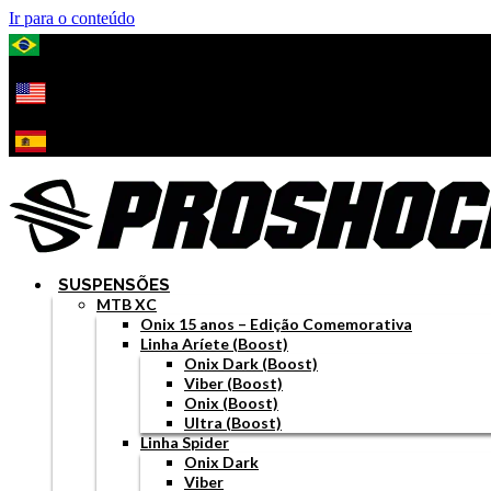
Ir para o conteúdo
SUSPENSÕES
MTB XC
Onix 15 anos – Edição Comemorativa
Linha Aríete (Boost)
Onix Dark (Boost)
Viber (Boost)
Onix (Boost)
Ultra (Boost)
Linha Spider
Onix Dark
Viber