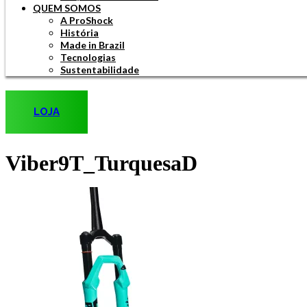
QUEM SOMOS
A ProShock
História
Made in Brazil
Tecnologias
Sustentabilidade
LOJA
Viber9T_TurquesaD