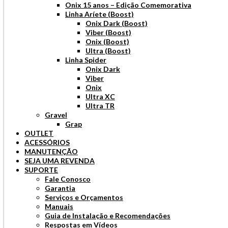
Onix 15 anos – Edição Comemorativa
Linha Aríete (Boost)
Onix Dark (Boost)
Viber (Boost)
Onix (Boost)
Ultra (Boost)
Linha Spider
Onix Dark
Viber
Onix
Ultra XC
Ultra TR
Gravel
Grap
OUTLET
ACESSÓRIOS
MANUTENÇÃO
SEJA UMA REVENDA
SUPORTE
Fale Conosco
Garantia
Serviços e Orçamentos
Manuais
Guia de Instalação e Recomendações
Respostas em Vídeos