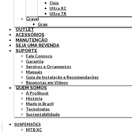
Onix
Ultra XC
Ultra TR
Gravel
Grap
OUTLET
ACESSÓRIOS
MANUTENÇÃO
SEJA UMA REVENDA
SUPORTE
Fale Conosco
Garantia
Serviços e Orçamentos
Manuais
Guia de Instalação e Recomendações
Respostas em Vídeos
QUEM SOMOS
A ProShock
História
Made in Brazil
Tecnologias
Sustentabilidade
SUSPENSÕES
MTB XC