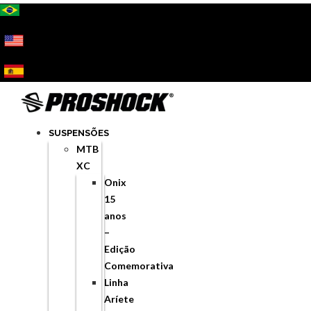
Ir
para
o
conteúdo
SUSPENSÕES
MTB
XC
Onix
15
anos
–
Edição
Comemorativa
Linha
Aríete