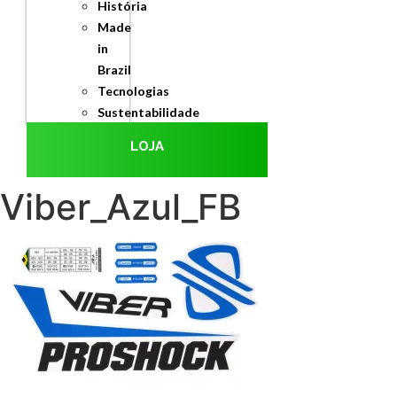
História
Made
in
Brazil
Tecnologias
Sustentabilidade
LOJA
Viber_Azul_FB