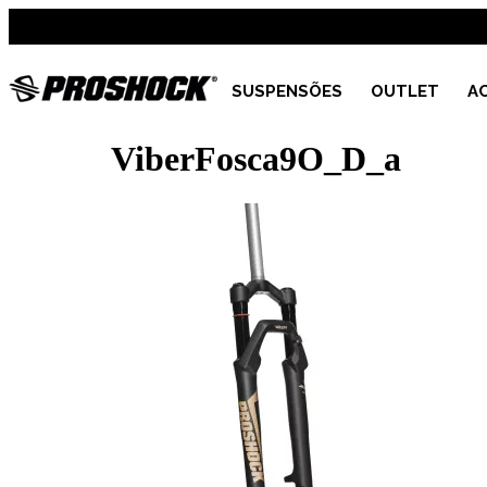
SUSPENSÕES
OUTLET
A
ViberFosca9O_D_a