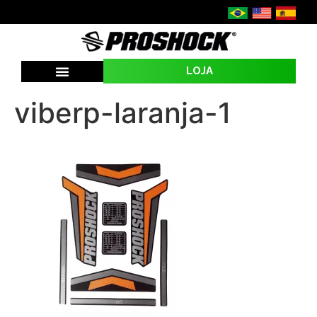
LOJA
SEJA UMA REVENDA
viberp-laranja-1