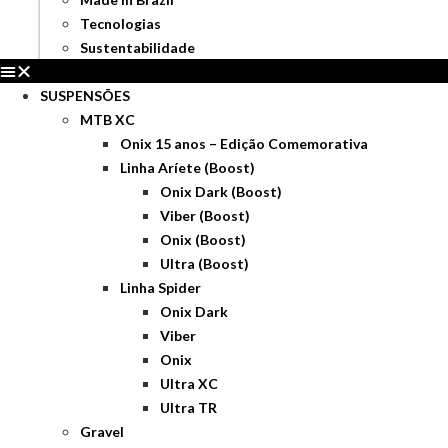
Tecnologias
Sustentabilidade
SUSPENSÕES
MTB XC
Onix 15 anos – Edição Comemorativa
Linha Aríete (Boost)
Onix Dark (Boost)
Viber (Boost)
Onix (Boost)
Ultra (Boost)
Linha Spider
Onix Dark
Viber
Onix
Ultra XC
Ultra TR
Gravel