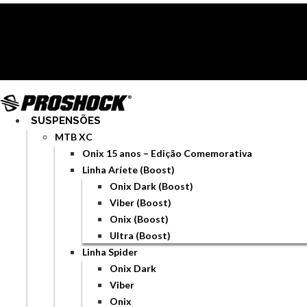
Ir
para
o
conteúdo
SUSPENSÕES
MTB XC
Onix 15 anos – Edição Comemorativa
Linha Aríete (Boost)
Onix Dark (Boost)
Viber (Boost)
Onix (Boost)
Ultra (Boost)
Linha Spider
Onix Dark
Viber
Onix