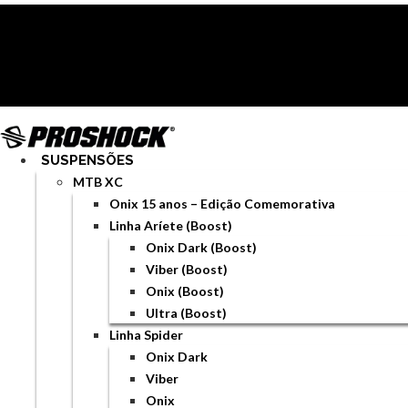
Ir
para
o
conteúdo
SUSPENSÕES
MTB XC
Onix 15 anos – Edição Comemorativa
Linha Aríete (Boost)
Onix Dark (Boost)
Viber (Boost)
Onix (Boost)
Ultra (Boost)
Linha Spider
Onix Dark
Viber
Onix