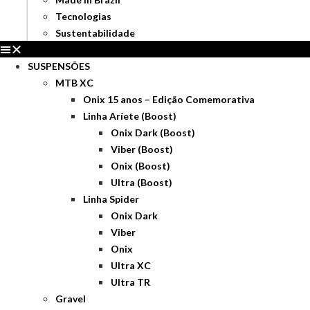
Tecnologias
Sustentabilidade
SUSPENSÕES
MTB XC
Onix 15 anos – Edição Comemorativa
Linha Aríete (Boost)
Onix Dark (Boost)
Viber (Boost)
Onix (Boost)
Ultra (Boost)
Linha Spider
Onix Dark
Viber
Onix
Ultra XC
Ultra TR
Gravel