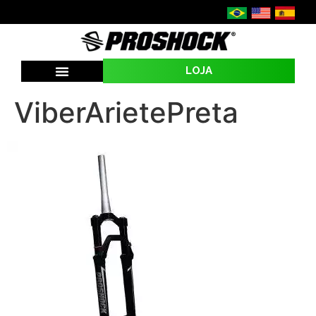
LOJA
ViberArietePreta