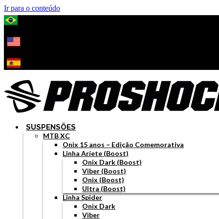
Ir para o conteúdo
SUSPENSÕES
MTB XC
Onix 15 anos – Edição Comemorativa
Linha Aríete (Boost)
Onix Dark (Boost)
Viber (Boost)
Onix (Boost)
Ultra (Boost)
Linha Spider
Onix Dark
Viber