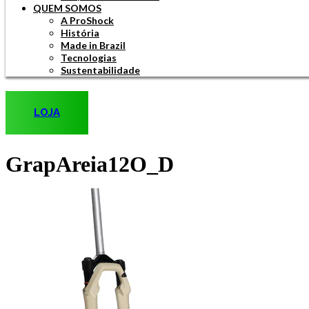
QUEM SOMOS
A ProShock
História
Made in Brazil
Tecnologias
Sustentabilidade
LOJA
GrapAreia12O_D