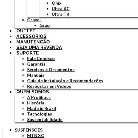
Onix
Ultra XC
Ultra TR
Gravel
Grap
OUTLET
ACESSÓRIOS
MANUTENÇÃO
SEJA UMA REVENDA
SUPORTE
Fale Conosco
Garantia
Serviços e Orçamentos
Manuais
Guia de Instalação e Recomendações
Respostas em Vídeos
QUEM SOMOS
A ProShock
História
Made in Brazil
Tecnologias
Sustentabilidade
SUSPENSÕES
MTB XC