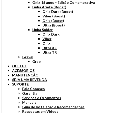
Onix 15 anos – Edição Comemorativa
Linha Aríete (Boost)
Onix Dark (Boost)
Viber (Boost)
Onix (Boost)
Ultra (Boost)
Linha Spider
Onix Dark
Viber
Onix
Ultra XC
Ultra TR
Gravel
Grap
OUTLET
ACESSÓRIOS
MANUTENÇÃO
SEJA UMA REVENDA
SUPORTE
Fale Conosco
Garantia
Serviços e Orçamentos
Manuais
Guia de Instalação e Recomendações
Respostas em Vídeos