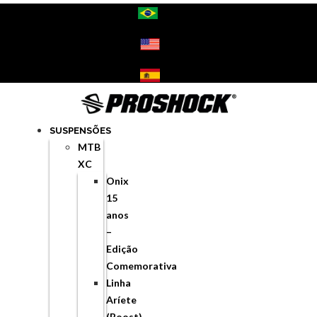
Ir
para
o
conteúdo
SUSPENSÕES
MTB
XC
Onix
15
anos
–
Edição
Comemorativa
Linha
Aríete
(Boost)