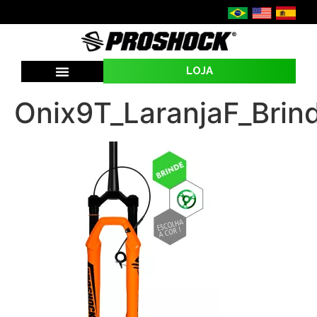
LOJA
SEJA UMA REVENDA
Onix9T_LaranjaF_Brin