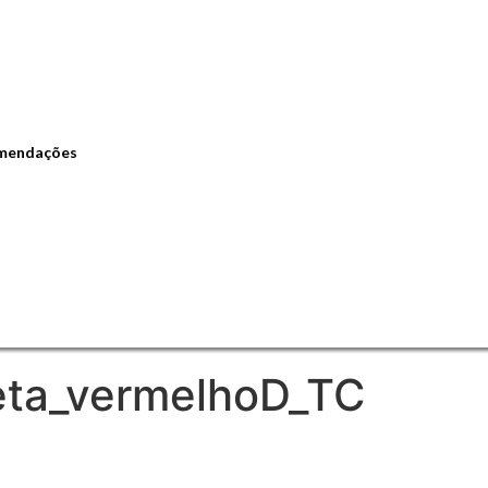
omendações
eta_vermelhoD_TC