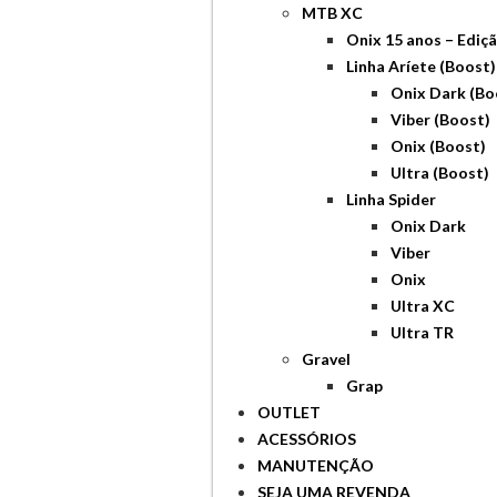
MTB XC
Onix 15 anos – Edi
Linha Aríete (Boost)
Onix Dark (Bo
Viber (Boost)
Onix (Boost)
Ultra (Boost)
Linha Spider
Onix Dark
Viber
Onix
Ultra XC
Ultra TR
Gravel
Grap
OUTLET
ACESSÓRIOS
MANUTENÇÃO
SEJA UMA REVENDA