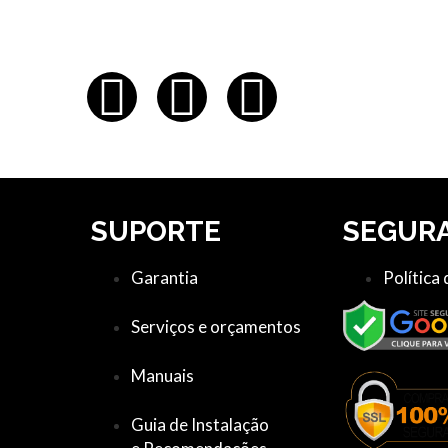
SUPORTE
SEGUR
Garantia
Política
Serviços e orçamentos
Manuais
Guia de Instalação