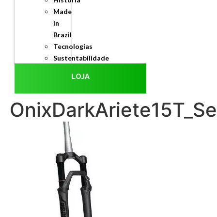
Made
in
Brazil
Tecnologias
Sustentabilidade
LOJA
OnixDarkAriete15T_S