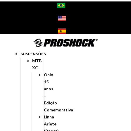
Ir
para
o
conteúdo
SUSPENSÕES
MTB
XC
Onix
15
anos
–
Edição
Comemorativa
Linha
Aríete
(Boost)