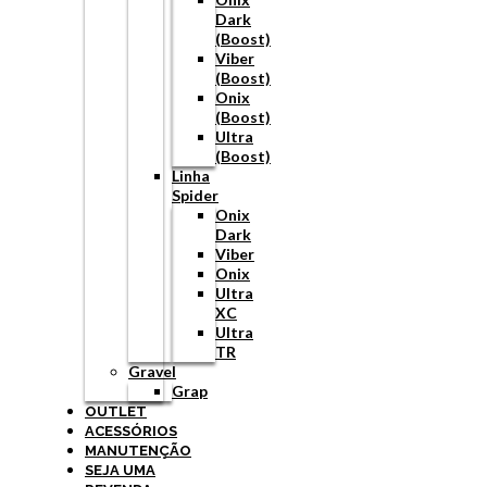
Dark
(Boost)
Viber
(Boost)
Onix
(Boost)
Ultra
(Boost)
Linha
Spider
Onix
Dark
Viber
Onix
Ultra
XC
Ultra
TR
Gravel
Grap
OUTLET
ACESSÓRIOS
MANUTENÇÃO
SEJA UMA