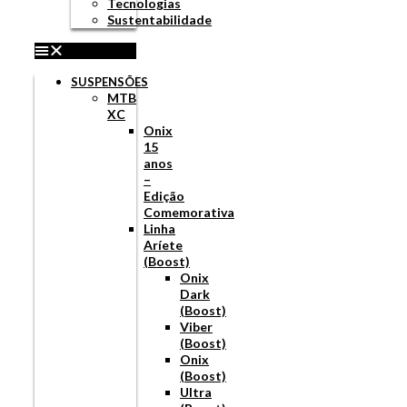
Tecnologias
Sustentabilidade
SUSPENSÕES
MTB
XC
Onix
15
anos
–
Edição
Comemorativa
Linha
Aríete
(Boost)
Onix
Dark
(Boost)
Viber
(Boost)
Onix
(Boost)
Ultra