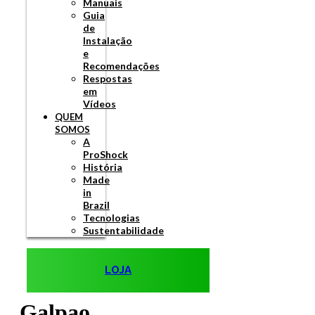
Manuais
Guia
de
Instalação
e
Recomendações
Respostas
em
Vídeos
QUEM
SOMOS
A
ProShock
História
Made
in
Brazil
Tecnologias
Sustentabilidade
LOJA
Galpao