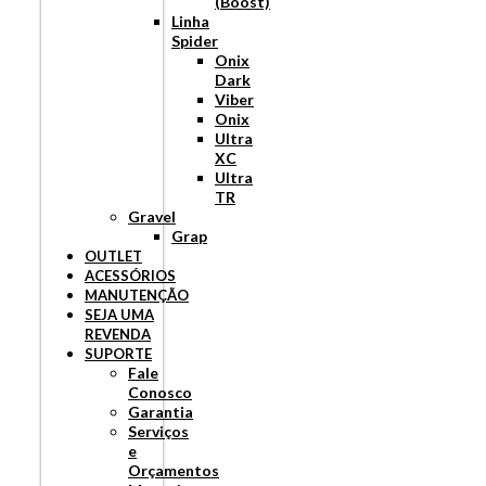
(Boost)
Linha
Spider
Onix
Dark
Viber
Onix
Ultra
XC
Ultra
TR
Gravel
Grap
OUTLET
ACESSÓRIOS
MANUTENÇÃO
SEJA UMA
REVENDA
SUPORTE
Fale
Conosco
Garantia
Serviços
e
Orçamentos