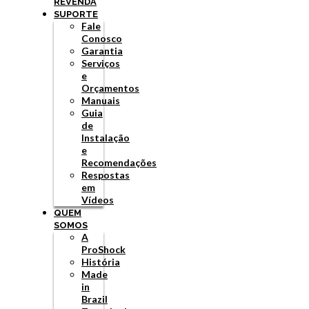
REVENDA
SUPORTE
Fale
Conosco
Garantia
Serviços
e
Orçamentos
Manuais
Guia
de
Instalação
e
Recomendações
Respostas
em
Vídeos
QUEM
SOMOS
A
ProShock
História
Made
in
Brazil