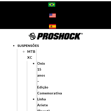
Ir
para
o
conteúdo
SUSPENSÕES
MTB
XC
Onix
15
anos
–
Edição
Comemorativa
Linha
Aríete
(Boost)