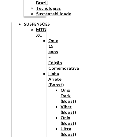
Brazil
Tecnologias
Sustentabilidade
SUSPENSÕES
MTB
XC
Onix
15
anos
–
Edição
Comemorativa
Linha
Aríete
(Boost)
Onix
Dark
(Boost)
Viber
(Boost)
Onix
(Boost)
Ultra
(Boost)