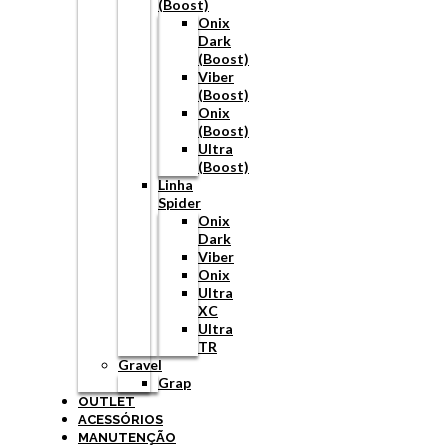
(Boost)
Onix
Dark
(Boost)
Viber
(Boost)
Onix
(Boost)
Ultra
(Boost)
Linha
Spider
Onix
Dark
Viber
Onix
Ultra
XC
Ultra
TR
Gravel
Grap
OUTLET
ACESSÓRIOS
MANUTENÇÃO