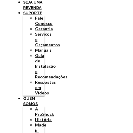
SEJA UMA
REVENDA
SUPORTE
Fale
Conosco
Garantia
Serviços
e
Orçamentos
Manuais
Guia
de
Instalação
e
Recomendações
Respostas
em
Vídeos
QUEM
SOMOS
A
ProShock
História
Made
in