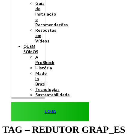
Guia
de
Instalação
e
Recomendações
Respostas
em
Vídeos
QUEM
SOMOS
A
ProShock
História
Made
in
Brazil
Tecnologias
Sustentabilidade
LOJA
TAG – REDUTOR GRAP_ES